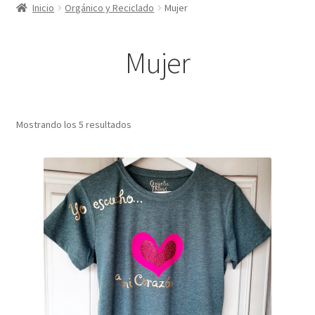
Inicio
Orgánico y Reciclado
Mujer
Tienda
Mujer
Blog de Ángeles
Nuestro creador
Mostrando los 5 resultados
Contacto