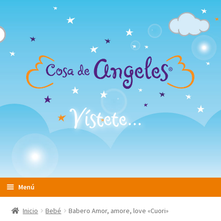
Vístete...
Ir
Ir
Menú
a
al
la
contenido
Home
Inicio
Bebé
Babero Amor, amore, love «Cuori»
navegación