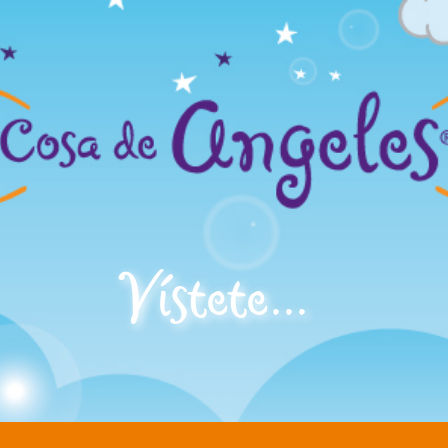
Vístete...
¡y vuela!