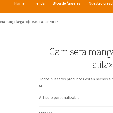
Home
Tienda
Blog de Ángeles
Nuestro cread
ta manga larga roja «Sello alita» Mujer
Camiseta manga 
alita
Todos nuestros productos están hechos a 
sí.
Articulo personalizable.
SKU:
N/D