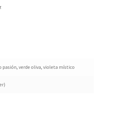
r
o pasión, verde oliva, violeta místico
er)