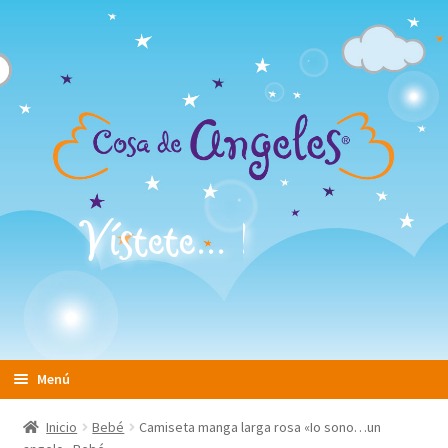
Vístete...
¡y vuela!
Ir
Ir
Menú
a
al
la
contenido
Home
Inicio
Bebé
Camiseta manga larga rosa «Io sono…un
navegación