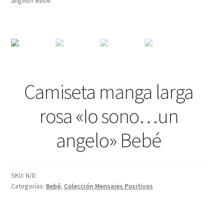
angelo» Bebé
Tienda
Blog de Ángeles
Nuestro creador
Camiseta manga larga
Contacto
rosa «Io sono…un
angelo» Bebé
SKU:
N/D
Categorías:
Bebé
,
Colección Mensajes Positivos